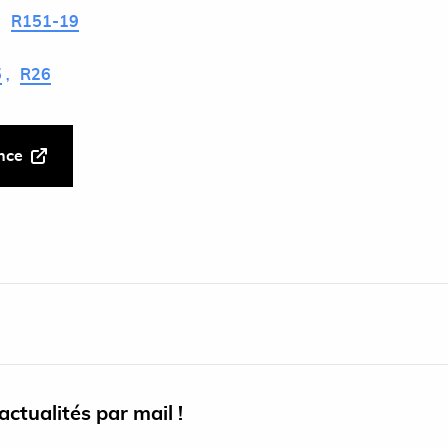
R151-19
5
R26
ance
ctualités par mail !