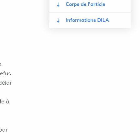
Corps de l'article
Informations DILA
e
refus
délai
de à
 par