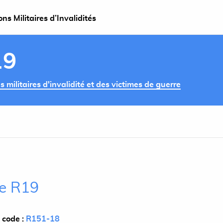
s Militaires d’Invalidités
19
militaires d'invalidité et des victimes de guerre
le R19
 code :
R151-18