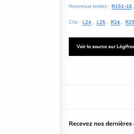
Nouveaux textes :
R151-18
Cite :
L24
L25
R24
R2
Voir la source sur Légifr
Recevez nos dernières a