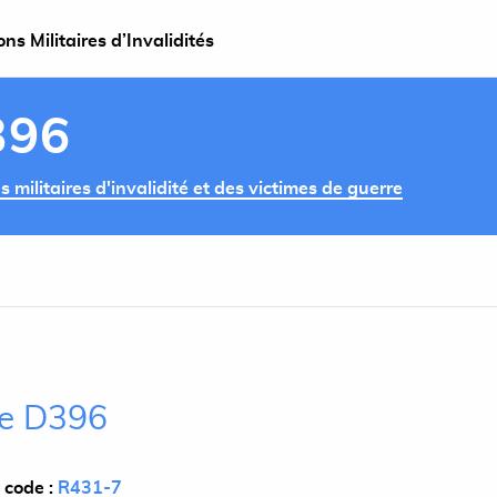
s Militaires d’Invalidités
396
militaires d'invalidité et des victimes de guerre
cle D396
 code :
R431-7