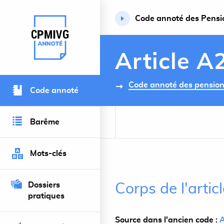
Code annoté des Pension
Retour à l’accueil du site
Article A
Code annoté des pensions 
Code annoté
Barême
Mots-clés
Dossiers
Corps de l'arti
pratiques
Source dans l'ancien code :