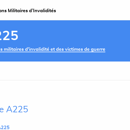
s Militaires d’Invalidités
225
militaires d'invalidité et des victimes de guerre
cle A225
A225