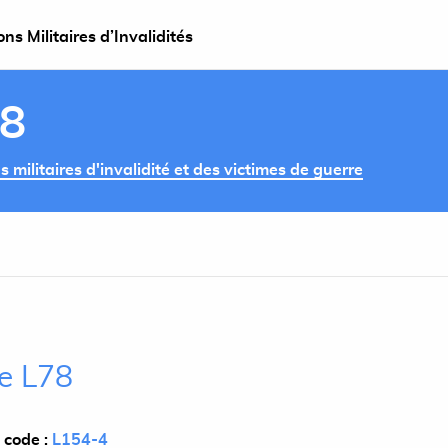
s Militaires d’Invalidités
78
militaires d'invalidité et des victimes de guerre
le L78
 code :
L154-4