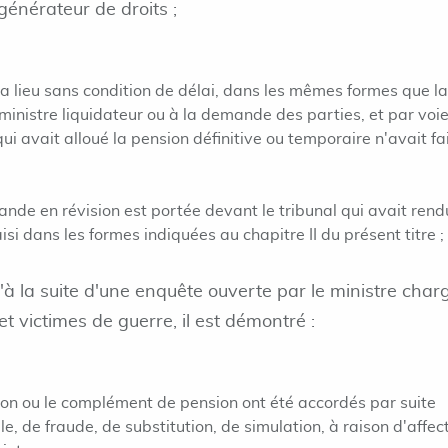
générateur de droits ;
n a lieu sans condition de délai, dans les mêmes formes que la
u ministre liquidateur ou à la demande des parties, et par voi
qui avait alloué la pension définitive ou temporaire n'avait fa
ande en révision est portée devant le tribunal qui avait rend
aisi dans les formes indiquées au chapitre II du présent titre ;
u'à la suite d'une enquête ouverte par le ministre char
 victimes de guerre, il est démontré :
ion ou le complément de pension ont été accordés par suite
e, de fraude, de substitution, de simulation, à raison d'affec