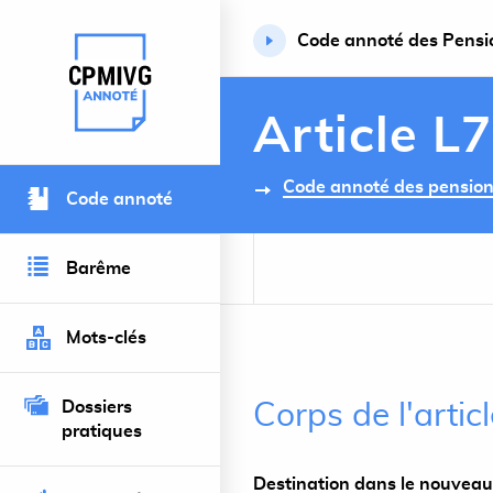
Code annoté des Pension
Retour à l’accueil du site
Article L
Code annoté des pensions 
Code annoté
Barême
Mots-clés
Dossiers
Corps de l'artic
pratiques
Destination dans le nouveau