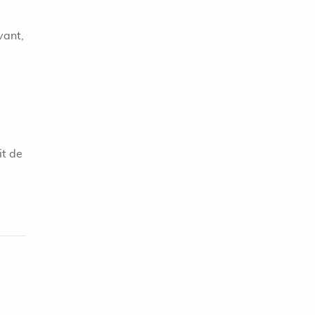
vant,
it de