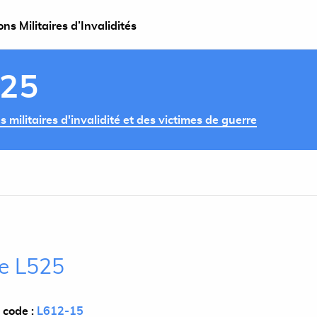
s Militaires d’Invalidités
525
militaires d'invalidité et des victimes de guerre
le L525
 code :
L612-15