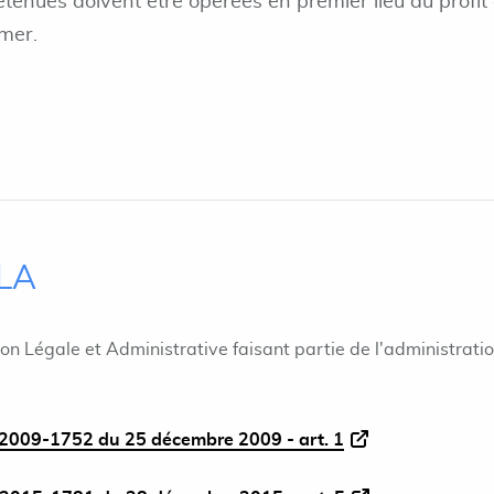
etenues doivent être opérées en premier lieu au profit
-mer.
ILA
ion Légale et Administrative faisant partie de l'administrati
2009-1752 du 25 décembre 2009 - art. 1