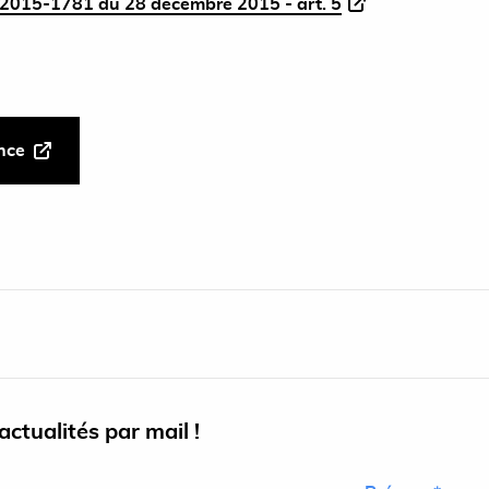
2015-1781 du 28 décembre 2015 - art. 5
ance
ctualités par mail !