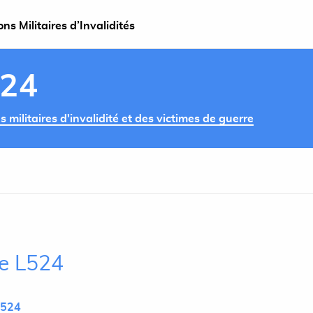
s Militaires d’Invalidités
524
militaires d'invalidité et des victimes de guerre
le L524
L524