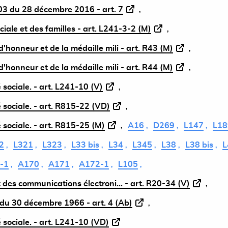
3 du 28 décembre 2016 - art. 7
ciale et des familles - art. L241-3-2 (M)
'honneur et de la médaille mili - art. R43 (M)
'honneur et de la médaille mili - art. R44 (M)
 sociale. - art. L241-10 (V)
 sociale. - art. R815-22 (VD)
 sociale. - art. R815-25 (M)
A16
D269
L147
L18
2
L321
L323
L33 bis
L34
L345
L38
L38 bis
L
-1
A170
A171
A172-1
L105
 des communications électroni... - art. R20-34 (V)
du 30 décembre 1966 - art. 4 (Ab)
 sociale. - art. L241-10 (VD)