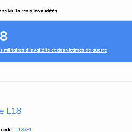
s Militaires d’Invalidités
18
militaires d'invalidité et des victimes de guerre
le L18
 code :
L133-1