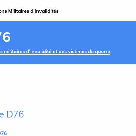
s Militaires d’Invalidités
76
militaires d'invalidité et des victimes de guerre
le D76
D76