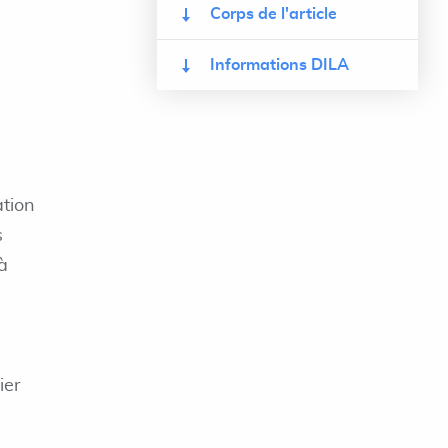
Corps de l'article
Informations DILA
ation
s
à
ier