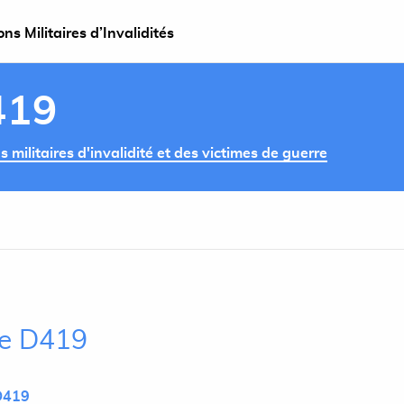
s Militaires d’Invalidités
419
militaires d'invalidité et des victimes de guerre
cle D419
D419