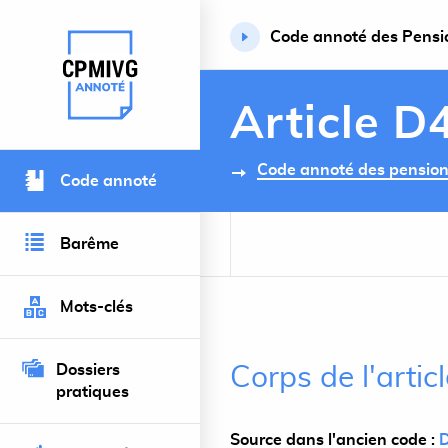
Code annoté des Pension
Retour à l’accueil du site
Article D
Code annoté des pensions 
Code annoté
Barême
Mots-clés
Dossiers
Corps de l'arti
pratiques
Source dans l'ancien code :