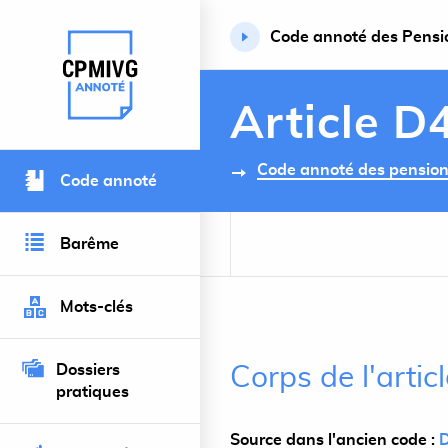
Code annoté des Pension
Retour à l’accueil du site
Article D
Code annoté des pensions 
Code annoté
Barême
Mots-clés
Dossiers
Corps de l'arti
pratiques
Source dans l'ancien code :