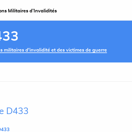
s Militaires d’Invalidités
433
militaires d'invalidité et des victimes de guerre
cle D433
D433