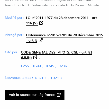
DILA : Direction de l'Information Légale et Administrative
faisant partie de l'administration centrale du Premier Ministre
Modifié par :
LOI n°2011-1977 du 28 décembre 2011 - art.
116 (V)
Abrogé par :
Ordonnance n°2015-1781 du 28 décembre 2015
- art. 5
Cité par :
CODE GENERAL DES IMPOTS, CGI. - art. 81
(MMN)
L255
R241
R245
R236
Nouveaux textes :
D321-1
L321-2
Voir la source sur Légifrance