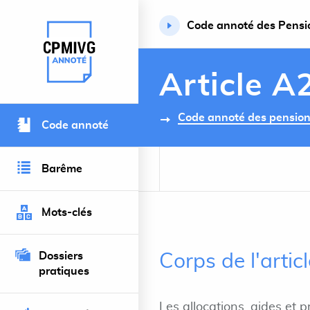
Code annoté des Pension
Retour à l’accueil du site
Article A
Code annoté des pensions 
Code annoté
Barême
Mots-clés
Dossiers
Corps de l'arti
pratiques
Les allocations, aides et p