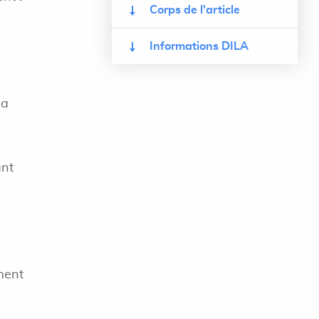
Corps de l'article
Informations DILA
s
la
ant
ment