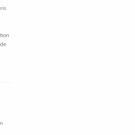
ris
tion
 de
on