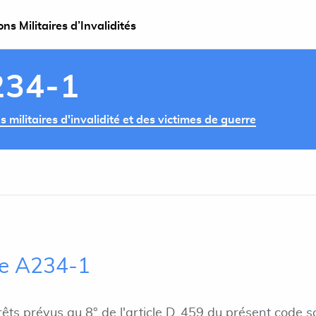
s Militaires d’Invalidités
234-1
militaires d'invalidité et des victimes de guerre
cle A234-1
rêts prévus au 8° de l'article D. 459 du présent code so