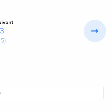
uivant
-3
95)