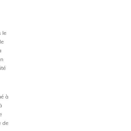
 le
de
à
en
ité
ué à
à
e
e de