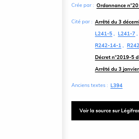
Crée par :
Ordonnance n°201
Cité par :
Arrêté du 3 décemb
L241-5
L241-7
R242-14-1
R242
Décret n°2019-5 du
Arrêté du 3 janvier
Anciens textes :
L394
Voir la source sur Légifr