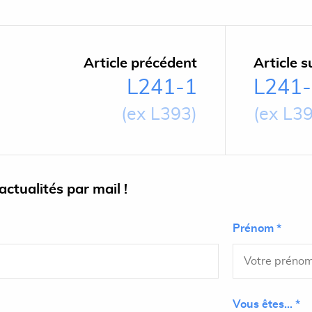
Article précédent
Article s
L241-1
L241
(ex L393)
(ex L3
ctualités par mail !
Prénom *
Vous êtes... *