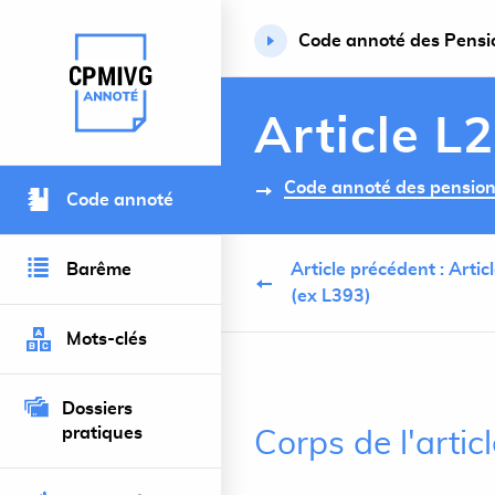
Code annoté des Pension
Retour à l’accueil du site
Article L
Code annoté des pensions 
Code annoté
Barême
Article précédent : Arti
(ex L393)
Mots-clés
Dossiers
pratiques
Corps de l'artic