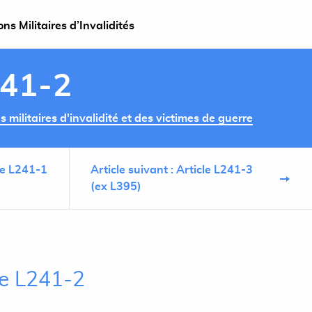
s Militaires d’Invalidités
241-2
militaires d'invalidité et des victimes de guerre
cle L241-1
Article suivant : Article L241-3
(ex L395)
le L241-2