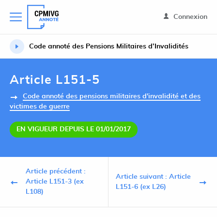
Connexion
Code annoté des Pensions Militaires d’Invalidités
Article L151-5
Code annoté des pensions militaires d'invalidité et des
victimes de guerre
EN VIGUEUR DEPUIS LE 01/01/2017
Article précédent :
Article suivant : Article
Article L151-3 (ex
L151-6 (ex L26)
L108)