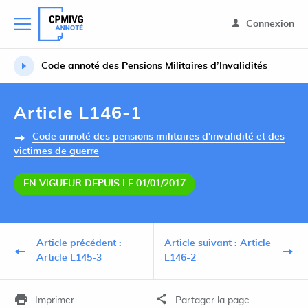
Connexion
Code annoté des Pensions Militaires d’Invalidités
Article L146-1
Code annoté des pensions militaires d'invalidité et des
victimes de guerre
EN VIGUEUR DEPUIS LE 01/01/2017
Article précédent :
Article suivant : Article
Article L145-3
L146-2
Imprimer
Partager la page