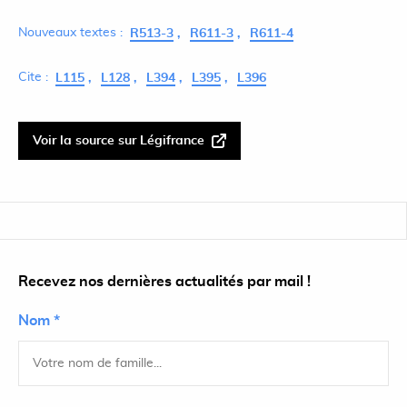
Nouveaux textes :
R513-3
R611-3
R611-4
Cite :
L115
L128
L394
L395
L396
Voir la source sur Légifrance
Recevez nos dernières actualités par mail !
Nom *