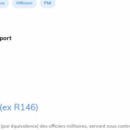
ice
Officiers
PMI
pport
(ex R146)
(par équivalence) des officiers militaires, servant sous contr