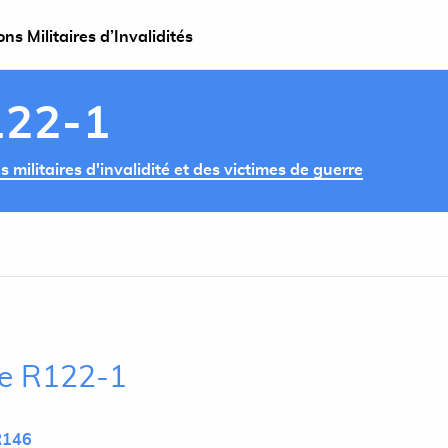
s Militaires d’Invalidités
122-1
militaires d'invalidité et des victimes de guerre
cle R122-1
R146