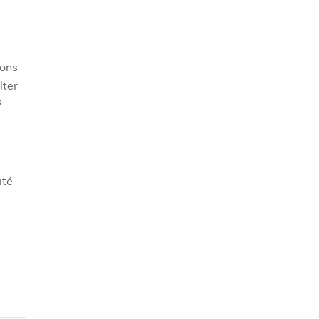
ions
lter
2
ité