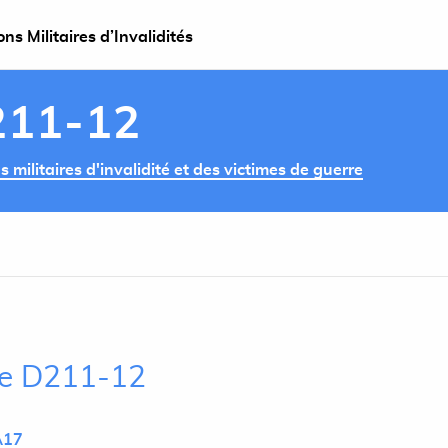
s Militaires d’Invalidités
211-12
militaires d'invalidité et des victimes de guerre
cle D211-12
A17