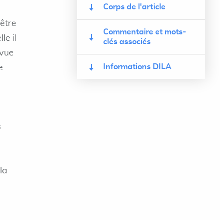
Corps de l'article
 être
Commentaire et mots-
le il
clés associés
évue
Informations DILA
e
s
la