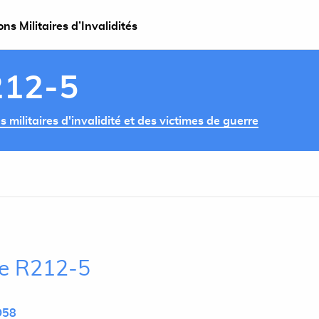
s Militaires d’Invalidités
212-5
militaires d'invalidité et des victimes de guerre
cle R212-5
D58