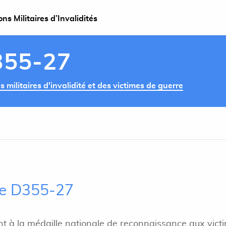
s Militaires d’Invalidités
355-27
militaires d'invalidité et des victimes de guerre
cle D355-27
t à la médaille nationale de reconnaissance aux vict