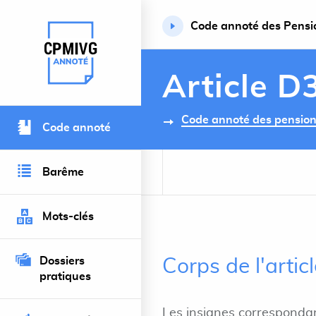
Code annoté des Pension
Retour à l’accueil du site
Article D
Code annoté des pensions 
Code annoté
Barême
Mots-clés
Dossiers
Corps de l'arti
pratiques
Les insignes correspondan