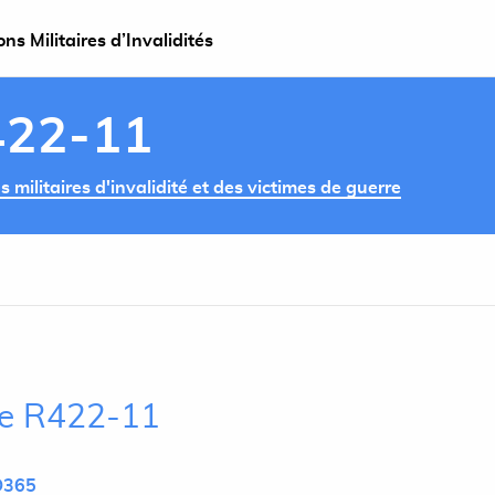
s Militaires d’Invalidités
422-11
militaires d'invalidité et des victimes de guerre
cle R422-11
D365