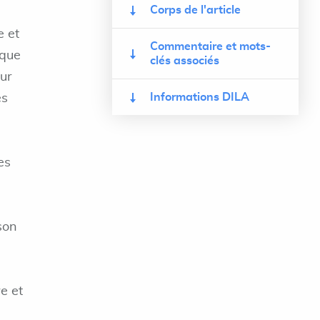
Corps de l'article
e et
Commentaire et mots-
ique
clés associés
sur
Informations DILA
es
es
son
e et