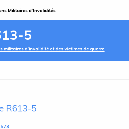
s Militaires d’Invalidités
613-5
militaires d'invalidité et des victimes de guerre
cle R613-5
R573