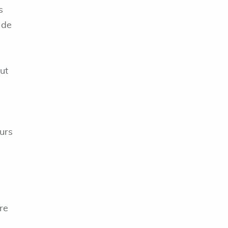
s
 de
ut
urs
re