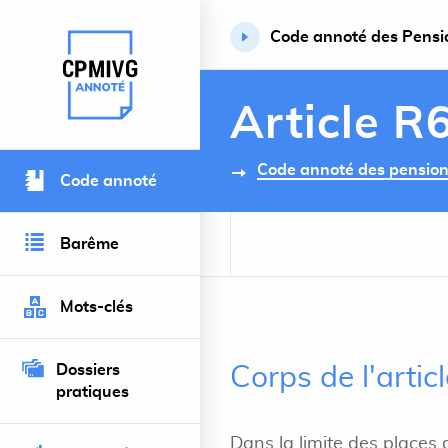
Code annoté des Pension
Retour à l’accueil du site
Article R
Code annoté des pensions 
Code annoté
Barême
Mots-clés
Dossiers
Corps de l'arti
pratiques
Dans la limite des places 