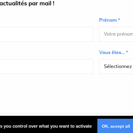
ctualités par mail !
Prénom *
Vous êtes... *
Plan du site
es you control over what you want to activate
OK, accept all