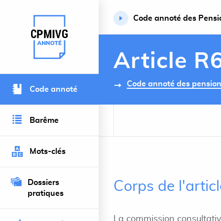
Code annoté des Pension
Retour à l’accueil du site
Article R
Code annoté des pensions 
Code annoté
Barême
Mots-clés
Dossiers
Corps de l'arti
pratiques
La commission consultativ