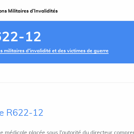
s Militaires d’Invalidités
622-12
militaires d'invalidité et des victimes de guerre
cle R622-12
e médicale placée sous l'autorité du directeur compre