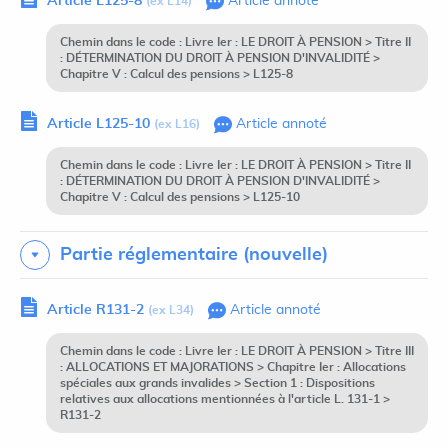
Article L125-8
Article annoté
(ex L14)
Chemin dans le code : Livre Ier : LE DROIT À PENSION > Titre II
: DÉTERMINATION DU DROIT À PENSION D'INVALIDITÉ >
Chapitre V : Calcul des pensions > L125-8
Article L125-10
Article annoté
(ex L16)
Chemin dans le code : Livre Ier : LE DROIT À PENSION > Titre II
: DÉTERMINATION DU DROIT À PENSION D'INVALIDITÉ >
Chapitre V : Calcul des pensions > L125-10
Partie réglementaire (nouvelle)
Article R131-2
Article annoté
(ex L34)
Chemin dans le code : Livre Ier : LE DROIT À PENSION > Titre III
: ALLOCATIONS ET MAJORATIONS > Chapitre Ier : Allocations
spéciales aux grands invalides > Section 1 : Dispositions
relatives aux allocations mentionnées à l'article L. 131-1 >
R131-2