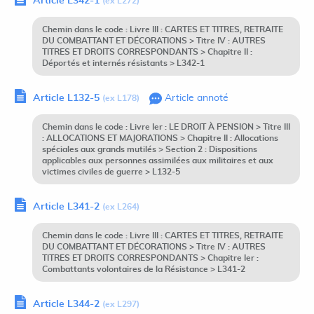
Article L342-1
(ex L272)
Chemin dans le code : Livre III : CARTES ET TITRES, RETRAITE
DU COMBATTANT ET DÉCORATIONS > Titre IV : AUTRES
TITRES ET DROITS CORRESPONDANTS > Chapitre II :
Déportés et internés résistants > L342-1
Article L132-5
Article annoté
(ex L178)
Chemin dans le code : Livre Ier : LE DROIT À PENSION > Titre III
: ALLOCATIONS ET MAJORATIONS > Chapitre II : Allocations
spéciales aux grands mutilés > Section 2 : Dispositions
applicables aux personnes assimilées aux militaires et aux
victimes civiles de guerre > L132-5
Article L341-2
(ex L264)
Chemin dans le code : Livre III : CARTES ET TITRES, RETRAITE
DU COMBATTANT ET DÉCORATIONS > Titre IV : AUTRES
TITRES ET DROITS CORRESPONDANTS > Chapitre Ier :
Combattants volontaires de la Résistance > L341-2
Article L344-2
(ex L297)