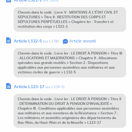
Article L521-1
(ex L493)
Chemin dans le code : Livre V : MENTIONS À L'ÉTAT CIVIL ET
SÉPULTURES > Titre II : RESTITUTION DES CORPS ET
SÉPULTURES PERPÉTUELLES > Chapitre Ier : Transfert et
restitution des corps > L521-1
Article L132-5
Article annoté
(ex L178)
Chemin dans le code : Livre Ier : LE DROIT À PENSION > Titre III
: ALLOCATIONS ET MAJORATIONS > Chapitre II : Allocations
spéciales aux grands mutilés > Section 2 : Dispositions
applicables aux personnes assimilées aux militaires et aux
victimes civiles de guerre > L132-5
Article L123-17
(ex L239-2)
Chemin dans le code : Livre Ier : LE DROIT À PENSION > Titre II
: DÉTERMINATION DU DROIT À PENSION D'INVALIDITÉ >
Chapitre III : Conditions applicables aux personnes assimilées
aux militaires et aux membres de la Résistance > Section 7 :
Les militaires et assimilés originaires des départements du
Bas-Rhin, du Haut-Rhin et de la Moselle > L123-17