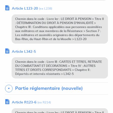
Article L123-20
(ex L238)
Chemin dans le code : Livre Ier : LE DROIT À PENSION > Titre II
: DÉTERMINATION DU DROIT À PENSION D'INVALIDITÉ >
Chapitre III : Conditions applicables aux personnes assimilées
aux militaires et aux membres de la Résistance > Section 7 :
Les militaires et assimilés originaires des départements du
Bas-Rhin, du Haut-Rhin et de la Moselle > L123-20
Article L342-5
Chemin dans le code : Livre III : CARTES ET TITRES, RETRAITE
DU COMBATTANT ET DÉCORATIONS > Titre IV : AUTRES
TITRES ET DROITS CORRESPONDANTS > Chapitre II :
Déportés et internés résistants > L342-5
Partie réglementaire (nouvelle)
Article R123-6
(ex R214)
Chemin dans le code : Livre Ier : LE DROIT À PENSION > Titre II