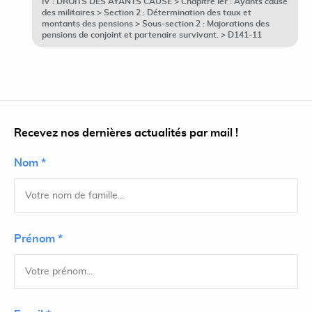
IV : DROITS DES AYANTS CAUSE > Chapitre Ier : Ayants cause
des militaires > Section 2 : Détermination des taux et
montants des pensions > Sous-section 2 : Majorations des
pensions de conjoint et partenaire survivant. > D141-11
Recevez nos dernières actualités par mail !
Nom *
Prénom *