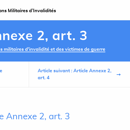
s Militaires d’Invalidités
nexe 2, art. 3
militaires d'invalidité et des victimes de guerre
le
Article suivant : Article Annexe 2,
art. 4
le Annexe 2, art. 3