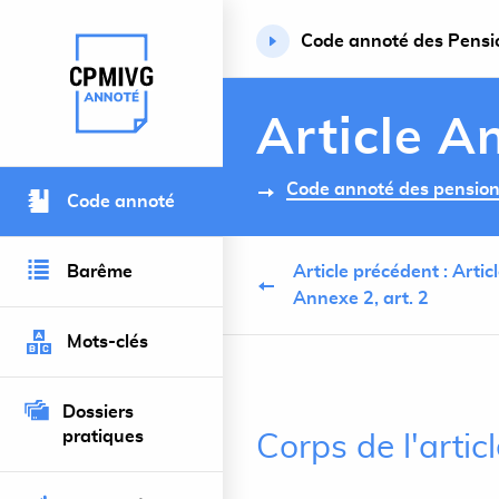
Code annoté des Pension
Retour à l’accueil du site
Article An
Code annoté des pensions 
Code annoté
Barême
Article précédent : Artic
Annexe 2, art. 2
Mots-clés
Dossiers
pratiques
Corps de l'artic