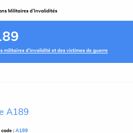
s Militaires d’Invalidités
189
militaires d'invalidité et des victimes de guerre
cle A189
 code :
A189