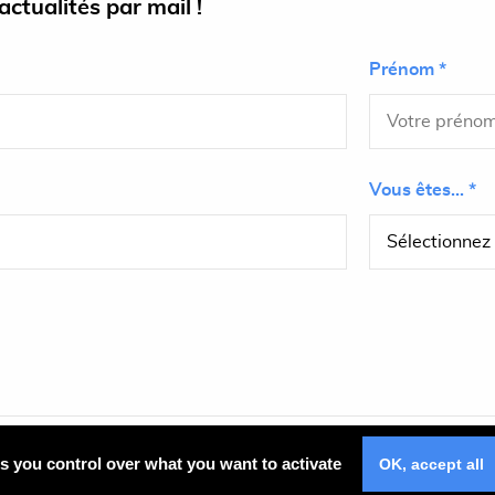
ctualités par mail !
Prénom *
Vous êtes... *
Plan du site
es you control over what you want to activate
OK, accept all