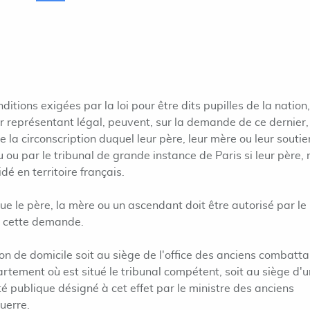
ditions exigées par la loi pour être dits pupilles de la nation,
ur représentant légal, peuvent, sur la demande de ce dernier,
de la circonscription duquel leur père, leur mère ou leur souti
eu ou par le tribunal de grande instance de Paris si leur père,
dé en territoire français.
ue le père, la mère ou un ascendant doit être autorisé par le
er cette demande.
ion de domicile soit au siège de l'office des anciens combatt
rtement où est situé le tribunal compétent, soit au siège d'u
té publique désigné à cet effet par le ministre des anciens
uerre.