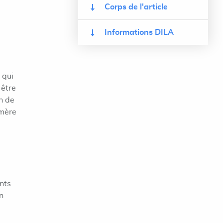
Corps de l'article
Informations DILA
 qui
 être
en de
 mère
ants
n