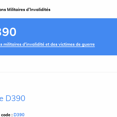
s Militaires d’Invalidités
390
militaires d'invalidité et des victimes de guerre
cle D390
 code :
D390