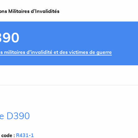
s Militaires d’Invalidités
390
militaires d'invalidité et des victimes de guerre
cle D390
 code :
R431-1