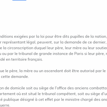
ditions exigées par la loi pour être dits pupilles de la nation,
ur représentant légal, peuvent, sur la demande de ce dernier,
de la circonscription duquel leur père, leur mère ou leur souti
eu ou par le tribunal de grande instance de Paris si leur père,
dé en territoire français.
ue le père, la mère ou un ascendant doit être autorisé par le
er cette demande.
ion de domicile soit au siège de l'office des anciens combatt
rtement où est situé le tribunal compétent, soit au siège d'u
té publique désigné à cet effet par le ministre chargé des an
uerre.