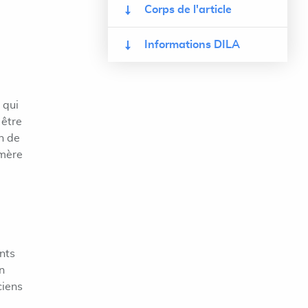
Corps de l'article
Informations DILA
 qui
 être
en de
 mère
ants
n
ciens