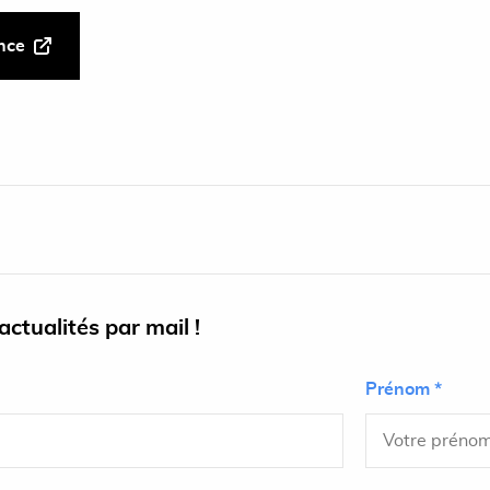
ance
ctualités par mail !
Prénom *