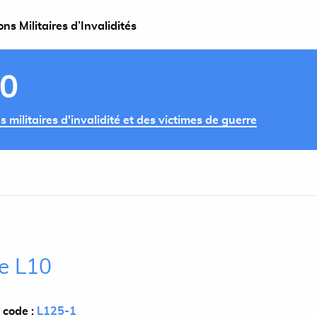
s Militaires d’Invalidités
10
militaires d'invalidité et des victimes de guerre
le L10
 code :
L125-1