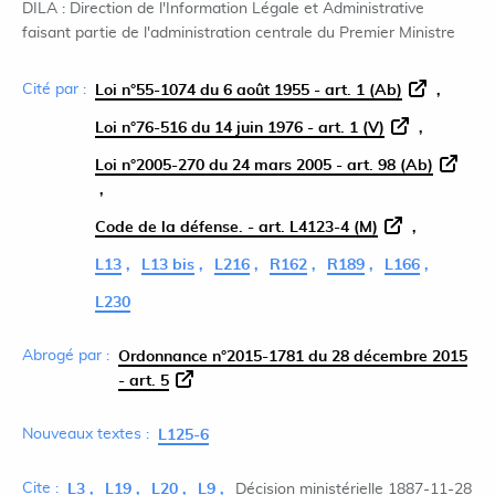
DILA : Direction de l'Information Légale et Administrative
faisant partie de l'administration centrale du Premier Ministre
Cité par :
Loi n°55-1074 du 6 août 1955 - art. 1 (Ab)
Loi n°76-516 du 14 juin 1976 - art. 1 (V)
Loi n°2005-270 du 24 mars 2005 - art. 98 (Ab)
Code de la défense. - art. L4123-4 (M)
L13
L13 bis
L216
R162
R189
L166
L230
Abrogé par :
Ordonnance n°2015-1781 du 28 décembre 2015
- art. 5
Nouveaux textes :
L125-6
Cite :
L3
L19
L20
L9
Décision ministérielle 1887-11-28