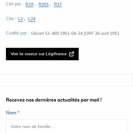
Cité par :
R19
R201
R17
Cite :
L2
L24
Codifié par :
Décret 51-469 1951-04-24 JORF 26 avril 1951
Voir la source sur Légifrance
Recevez nos dernières actualités par mail !
Nom *