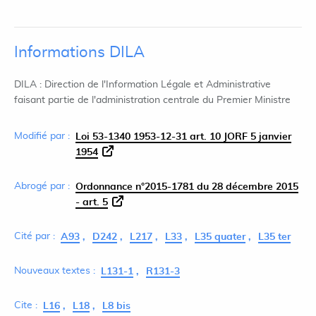
Informations DILA
DILA : Direction de l'Information Légale et Administrative
faisant partie de l'administration centrale du Premier Ministre
Modifié par :
Loi 53-1340 1953-12-31 art. 10 JORF 5 janvier
1954
Abrogé par :
Ordonnance n°2015-1781 du 28 décembre 2015
- art. 5
Cité par :
A93
D242
L217
L33
L35 quater
L35 ter
Nouveaux textes :
L131-1
R131-3
Cite :
L16
L18
L8 bis