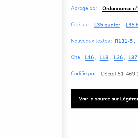
Abrogé par :
Ordonnance n°
Cité par :
L35 quater
L35 t
Nouveaux textes :
R131-5
Cite :
L16
L18
L36
L37
Codifié par :
Décret 51-469 
Voir la source sur Légifr