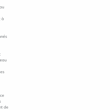
eau
t à
nnés
t
veau
mes
ice
s
nt de