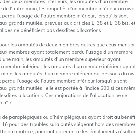
ux des deux membres inférieurs, les amputés d'un membre
e de l'autre main, les amputés d'un membre inférieur au niv
 perdu l'usage de l'autre membre inférieur, lorsqu'ils sont
aux grands mutilés, prévues aux articles L. 38 et L. 38 bis, e
alides ne bénéficient pas desdites allocations.
76 pour les amputés de deux membres autres que ceux mentio
 deux membres ayant totalement perdu l'usage d'un membre
e d'une main, les amputés d'un membre supérieur ayant
n membre inférieur, les amputés d'un membre inférieur ayan
e main, les amputés d'un membre inférieur au-dessous du ni
 perdu l'usage de l'autre membre inférieur lorsqu'ils sont
 aux grands mutilés ; elle est portée à l'indice 600 si ces mê
desdites allocations. Ces majorations de l'allocation ne se
n n° 7.
és de paraplégiques ou d'hémiplégiques ayant droit au bénéf
 L. 16 pour des troubles surajoutés siégeant hors des membre
tteinte motrice, pourront opter entre les émoluments résulta