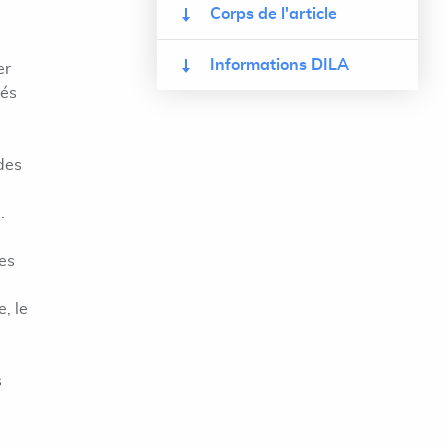
Corps de l'article
Informations DILA
er
tés
 des
.
les
, le
s