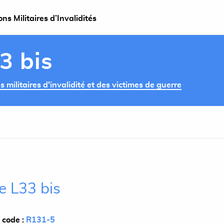
s Militaires d’Invalidités
3 bis
militaires d'invalidité et des victimes de guerre
le L33 bis
 code :
R131-5