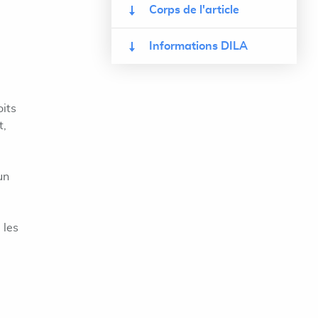
Corps de l'article
Informations DILA
oits
t,
un
 les