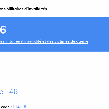
s Militaires d’Invalidités
46
militaires d'invalidité et des victimes de guerre
le L46
 code :
L141-8