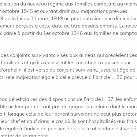
plication du nouveau régime aux familles comptant au moin
r octobre 1945 et ouvrant droit aux majorations prévues
19 de la loi du 31 mars 1919 ne peut entraîner une diminutio
vement perçues à cette date au titre desdits enfants. Le nou
licable à partir du 1er octobre 1946 aux familles ne compta
s des conjoints survivants visés aux alinéas qui précèdent ce
 familiales et qu'ils réunissent les conditions requises pour
orphelin, il est versé au conjoint survivant, jusqu'à l'âge de
s, une majoration égale à celle prévue à l'article L. 20 pour 
pas bénéficiaires des dispositions de l'article L. 57, les enfan
rable ne leur permettant pas de gagner un salaire dont le mo
oit, lorsque celui de leur parent survivant ne peut plus préte
leur chef et sauf dans le cas où ils sont hospitalisés aux frai
ale égale à l'indice de pension 333. Cette allocation est versé
ompter de sa majorité.