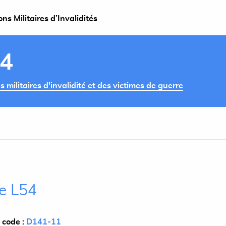
s Militaires d’Invalidités
54
militaires d'invalidité et des victimes de guerre
le L54
 code :
D141-11