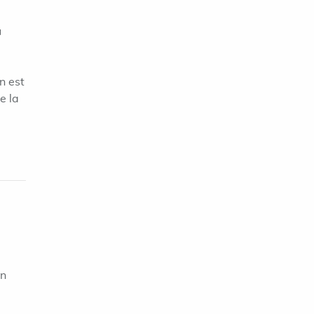
u
n est
e la
on