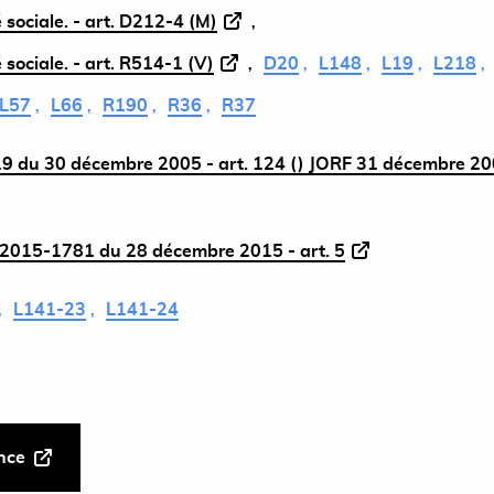
 sociale. - art. D212-4 (M)
 sociale. - art. R514-1 (V)
D20
L148
L19
L218
L57
L66
R190
R36
R37
9 du 30 décembre 2005 - art. 124 () JORF 31 décembre 2
2015-1781 du 28 décembre 2015 - art. 5
L141-23
L141-24
ance