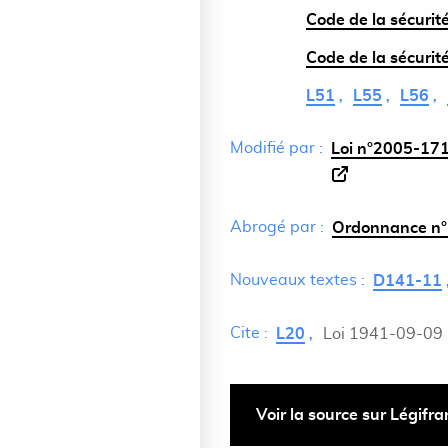
Code de la sécurité
Code de la sécurité
L51
L55
L56
Modifié par :
Loi n°2005-171
Abrogé par :
Ordonnance n°
Nouveaux textes :
D141-11
Cite :
L20
Loi 1941-09-09
Voir la source sur Légifr