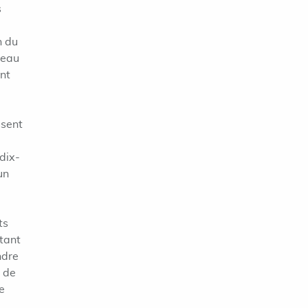
s
n du
veau
nt
ssent
 dix-
un
ts
ntant
ndre
s de
e