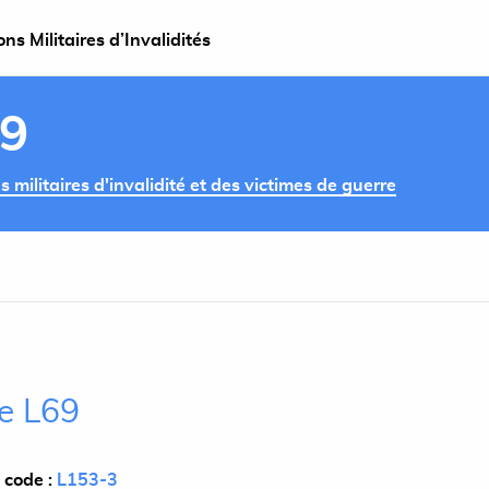
s Militaires d’Invalidités
69
militaires d'invalidité et des victimes de guerre
le L69
 code :
L153-3