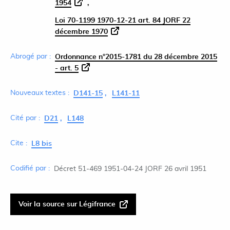
1954
Loi 70-1199 1970-12-21 art. 84 JORF 22
décembre 1970
Abrogé par :
Ordonnance n°2015-1781 du 28 décembre 2015
- art. 5
Nouveaux textes :
D141-15
L141-11
Cité par :
D21
L148
Cite :
L8 bis
Codifié par :
Décret 51-469 1951-04-24 JORF 26 avril 1951
Voir la source sur Légifrance