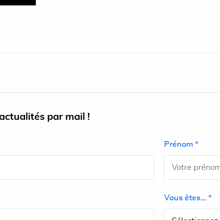
ctualités par mail !
Prénom *
Vous êtes... *