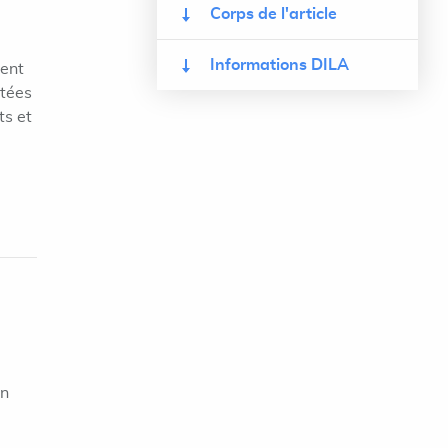
Corps de l'article
Informations DILA
sent
itées
ts et
on