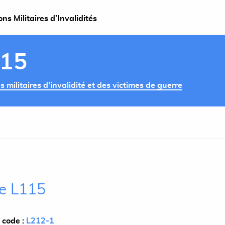
s Militaires d’Invalidités
115
militaires d'invalidité et des victimes de guerre
le L115
 code :
L212-1