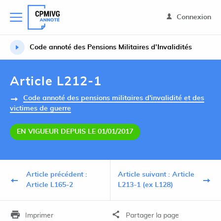
Connexion
Code annoté des Pensions Militaires d’Invalidités
Article L212-1
Code annoté des pensions militaires d'invalidité et des
victimes de guerre
EN VIGUEUR DEPUIS LE 01/01/2017
Article précédent :
Article suivant : Article
Article L165-2
L213-1 (ex L128)
Imprimer
Partager la page