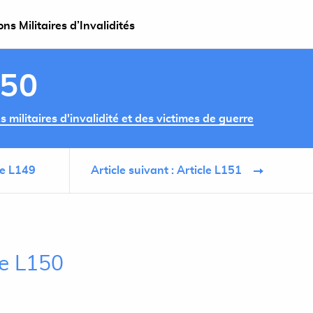
s Militaires d’Invalidités
150
militaires d'invalidité et des victimes de guerre
le L149
Article suivant : Article L151
le L150