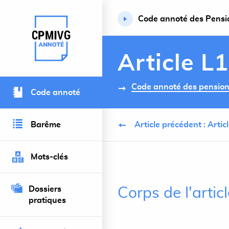
Code annoté des Pension
Retour à l’accueil du site
Article L
Code annoté des pensions 
Code annoté
Barême
Article précédent : Artic
Mots-clés
Dossiers
Corps de l'artic
pratiques