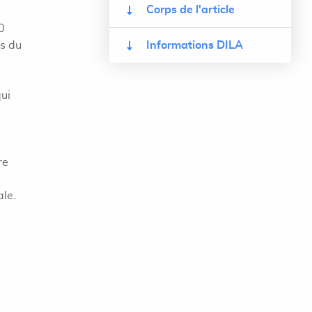
Corps de l'article
0
ns du
Informations DILA
qui
re
ale.
u