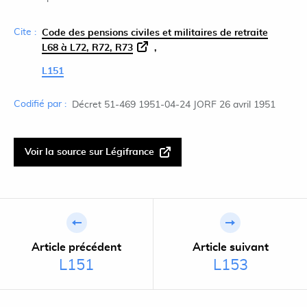
Cite :
Code des pensions civiles et militaires de retraite
L68 à L72, R72, R73
L151
Codifié par :
Décret 51-469 1951-04-24 JORF 26 avril 1951
Voir la source sur Légifrance
Article précédent
Article suivant
L151
L153