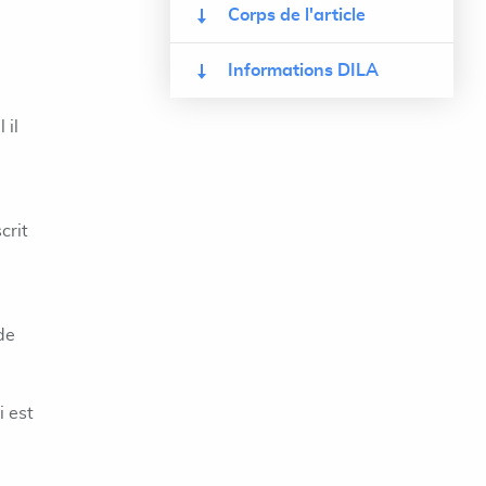
Corps de l'article
Informations DILA
 il
crit
de
i est