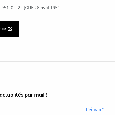
1951-04-24 JORF 26 avril 1951
ance
ctualités par mail !
Prénom *