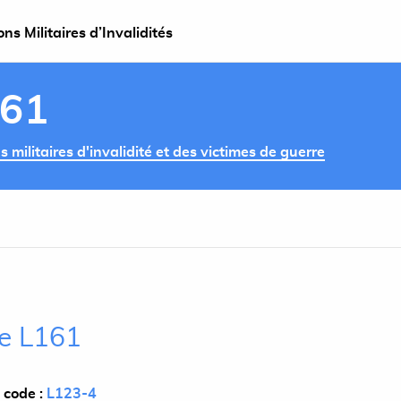
s Militaires d’Invalidités
161
militaires d'invalidité et des victimes de guerre
le L161
 code :
L123-4