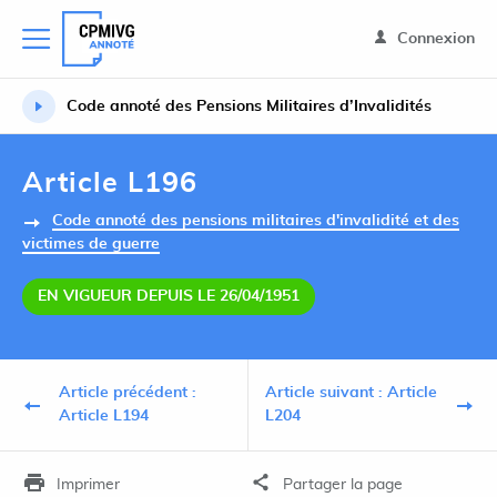
Connexion
Code annoté des Pensions Militaires d’Invalidités
Article L196
Code annoté des pensions militaires d'invalidité et des
victimes de guerre
EN VIGUEUR DEPUIS LE 26/04/1951
Article précédent :
Article suivant : Article
Article L194
L204
Imprimer
Partager la page