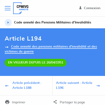
Connexion
Code annoté des Pensions Militaires d’Invalidités
Article L194
Code annoté des pensions militaires d'invalidité et des
victimes de guerre
EN VIGUEUR DEPUIS LE 26/04/1951
Article précédent :
Article suivant : Article
Article L188
L196
Imprimer
Partager la page