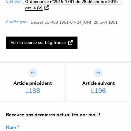
Cité par :
Ordonnance n°2015-1781 du 28 décembre 2015 -
art. 4 (V)
Codifié par :
Décret 51-469 1951-04-24 JORF 26 avril 1951
Voir la source sur Légifrance
Article précédent
Article suivant
L188
L196
Recevez nos dernières actualités par mail !
Nom *