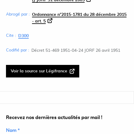
() JORF 31 décembre 2005
Abrogé par :
Ordonnance n°2015-1781 du 28 décembre 2015
- art. 5
Cite :
D300
Codifié par :
Décret 51-469 1951-04-24 JORF 26 avril 1951
Voir la source sur Légifrance
Recevez nos dernières actualités par mail !
Nom *