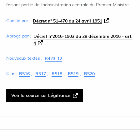
faisant partie de l'administration centrale du Premier Ministre
Codifié par :
Décret n° 51-470 du 24 avril 1951
Abrogé par :
Décret n°2016-1903 du 28 décembre 2016 - art.
4
Nouveaux textes :
R423-12
Cite :
R516
R517
R518
R519
R520
Voir la source sur Légifrance